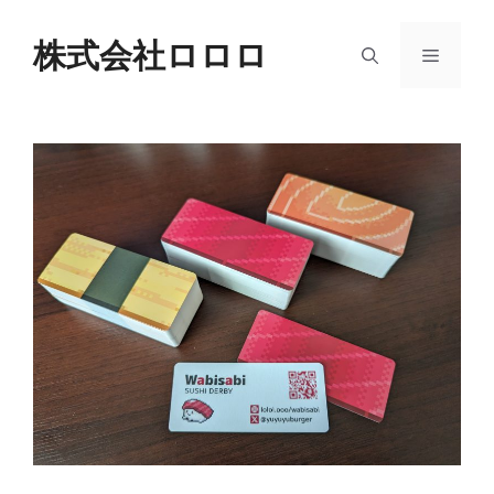
コ
ン
株式会社ロロロ
メ
テ
ン
ニ
ツ
へ
ス
ュ
キ
ッ
ー
プ