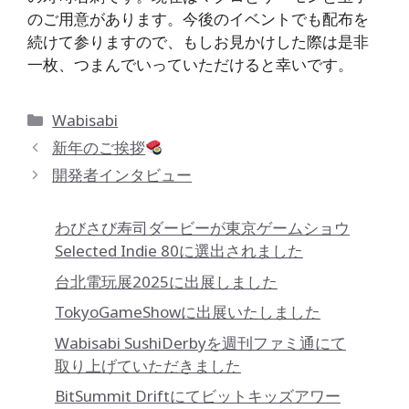
のご用意があります。今後のイベントでも配布を
続けて参りますので、もしお見かけした際は是非
一枚、つまんでいっていただけると幸いです。
カ
Wabisabi
テ
新年のご挨拶
ゴ
開発者インタビュー
リ
ー
わびさび寿司ダービーが東京ゲームショウ
Selected Indie 80に選出されました
台北電玩展2025に出展しました
TokyoGameShowに出展いたしました
Wabisabi SushiDerbyを週刊ファミ通にて
取り上げていただきました
BitSummit Driftにてビットキッズアワー