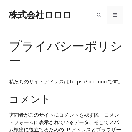
コ
ン
株式会社ロロロ
メ
テ
ン
ニ
ツ
へ
プライバシーポリシ
ス
ュ
キ
ー
ッ
ー
プ
私たちのサイトアドレスは https://lolol.ooo です。
コメント
訪問者がこのサイトにコメントを残す際、コメン
トフォームに表示されているデータ、そしてスパ
ム検出に役立てるための IP アドレスとブラウザー