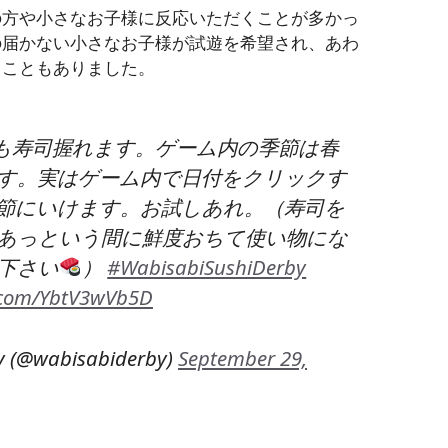
の方や小さなお子様に反応いただくことが多かっ
の届かない小さなお子様が試遊を希望され、あわ
くこともありました。
も寿司握れます。ゲーム内の季節は春
す。実はゲーム内で日付をクリックす
節にいけます。お試しあれ。（寿司を
あっという間に鮮度おちて使い物にな
下さい
）
#WabisabiSushiDerby
r.com/YbtV3wVb5D
y (@wabisabiderby)
September 29,