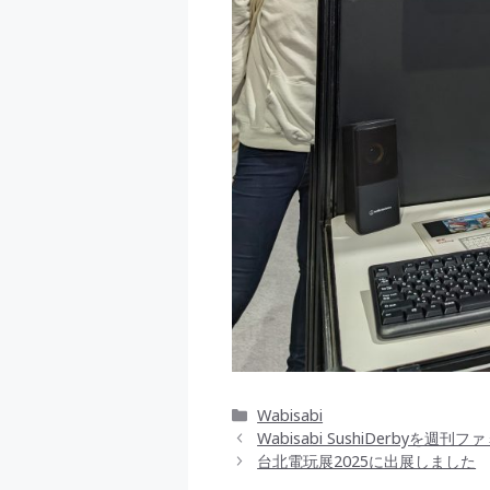
カ
Wabisabi
テ
Wabisabi SushiDerby
ゴ
台北電玩展2025に出展しました
リ