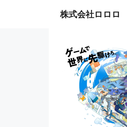
コ
ン
株式会社ロロロ
テ
ン
ツ
へ
ス
キ
ッ
プ