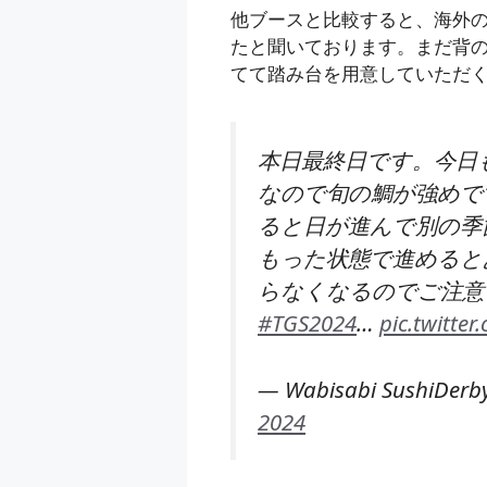
他ブースと比較すると、海外
たと聞いております。まだ背
てて踏み台を用意していただ
本日最終日です。今日
なので旬の鯛が強めで
ると日が進んで別の季
もった状態で進めると
らなくなるのでご注意
#TGS2024
…
pic.twitte
— Wabisabi SushiDerb
2024